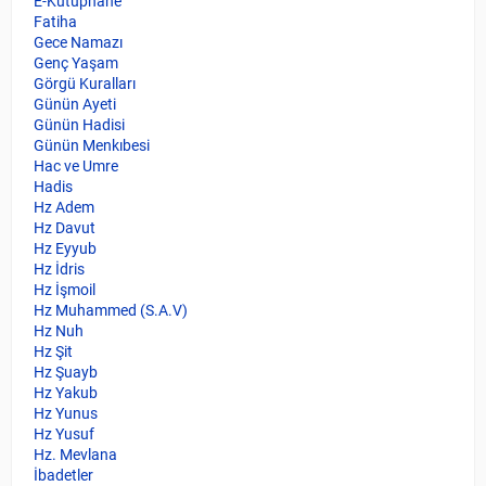
E-Kütüphane
Fatiha
Gece Namazı
Genç Yaşam
Görgü Kuralları
Günün Ayeti
Günün Hadisi
Günün Menkıbesi
Hac ve Umre
Hadis
Hz Adem
Hz Davut
Hz Eyyub
Hz İdris
Hz İşmoil
Hz Muhammed (S.A.V)
Hz Nuh
Hz Şit
Hz Şuayb
Hz Yakub
Hz Yunus
Hz Yusuf
Hz. Mevlana
İbadetler