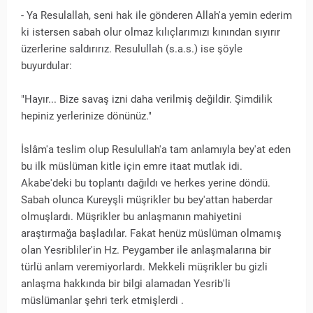
- Ya Resulallah, seni hak ile gönderen Allah'a yemin ederim
ki istersen sabah olur olmaz kılıçlarımızı kınından sıyırır
üzerlerine saldırırız. Resulullah (s.a.s.) ise şöyle
buyurdular:
"Hayır... Bize savaş izni daha verilmiş değildir. Şimdilik
hepiniz yerlerinize dönünüz."
İslâm'a teslim olup Resulullah'a tam anlamıyla bey'at eden
bu ilk müslüman kitle için emre itaat mutlak idi.
Akabe'deki bu toplantı dağıldı ve herkes yerine döndü.
Sabah olunca Kureyşli müşrikler bu bey'attan haberdar
olmuşlardı. Müşrikler bu anlaşmanın mahiyetini
araştırmağa başladılar. Fakat henüz müslüman olmamış
olan Yesribliler'in Hz. Peygamber ile anlaşmalarına bir
türlü anlam veremiyorlardı. Mekkeli müşrikler bu gizli
anlaşma hakkında bir bilgi alamadan Yesrib'li
müslümanlar şehri terk etmişlerdi .