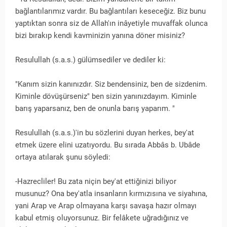
bağlantılarımız vardır. Bu bağlantıları keseceğiz. Biz bunu
yaptıktan sonra siz de Allah'ın inâyetiyle muvaffak olunca
bizi bırakıp kendi kavminizin yanına döner misiniz?
Resulullah (s.a.s.) gülümsediler ve dediler ki:
"Kanım sizin kanınızdır. Siz bendensiniz, ben de sizdenim.
Kiminle dövüşürseniz" ben sizin yanınızdayım. Kiminle
barış yaparsanız, ben de onunla barış yaparım. "
Resulullah (s.a.s.)'in bu sözlerini duyan herkes, bey'at
etmek üzere elini uzatıyordu. Bu sırada Abbâs b. Ubâde
ortaya atılarak şunu söyledi:
-Hazrecliler! Bu zata niçin bey'at ettiğinizi biliyor
musunuz? Ona bey'atla insanların kırmızısına ve siyahına,
yani Arap ve Arap olmayana karşı savaşa hazır olmayı
kabul etmiş oluyorsunuz. Bir felâkete uğradığınız ve