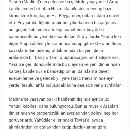
Yesrib (Medine)'den gelen ve bu şehirde yaşayan iki Arap
kabilesinden biri olan Hazrec kabîlesine mensup bazı
kimselerle karşılaşan Hz. Peygamber, onları İslâm'a davet
etti. Peygamberliğinin onbirinci yılında onun bu çağrısına
adı geçen kabileden altı kişi icabet edip, büyük bir
samimiyetle bu yeni dine sarıldılar. Zira yıllardır Yesrib'teki
diğer Arap kabilesiyle aralarında sürüp gitmekte olan Buas
savaşlarından bezmiş olduklarından bu yeni dinin
aralarında bir barış ortamı oluşturacağını ümit ediyorlardı.
Yesrib'e geri döndüklerinde bu olaydan ve yeni dinlerinden
kardeş kabîle Evs'e bahsedip onları da İslâm'a davet
edeceklerine ve gelecek yıl yine Hacc mevsiminde aynı
yerde Resulullah'la buluşacaklarına dair söz verip ayrıldılar
Medine'de yaşayan bu iki kabîlenin dışında ayrıca üç
Yahûdi kabîlesi daha bulunuyordu. Bunlar müşrik Arapları
dinlerinden ve putperestlik anlayışlarından dolayı hep hor
görüyorlardı. Yahûdiler ellerindeki Tevrat'a, ayrıca
âlimlerinden ve atalarından işitip durduklarına göre