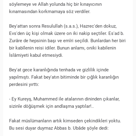
söylemeye ve Allah yolunda hiç bir kınayıcının
kınamasından korkmamaya söz verdiler.
Bey'attan sonra Resulullah (s.a.s.), Hazrec'den dokuz,
Evs'den üç kişi olmak üzere on iki nakip seçtiler. Es'ad b.
Zurâre de hepsinin başı ve emîri seçildi. Bunlardan her biri
bir kabîlenin reisi idiler. Bunun anlamı, oniki kabilenin
İslâmiyeti kabul etmesiydi.
Bey'at gece karanlığında tenhada ve gizlilik içinde
yapılmıştı. Fakat bey'atın bitiminde bir çığlık karanlığın
perdesini yırttı:
- Ey Kureyş, Muhammed ile atalarının dininden çıkanlar,
sizinle döğüşmek için andlaşma yaptılar!..
Fakat müslümanların artık kimseden çekindikleri yoktu.
Bu sesi duyar duymaz Abbas b. Ubâde şöyle dedi: