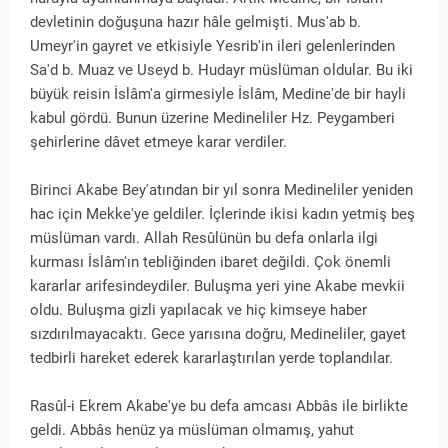
devletinin doğuşuna hazır hâle gelmişti. Mus'ab b.
Umeyr'in gayret ve etkisiyle Yesrib'in ileri gelenlerinden
Sa'd b. Muaz ve Useyd b. Hudayr müslüman oldular. Bu iki
büyük reisin İslâm'a girmesiyle İslâm, Medine'de bir hayli
kabul gördü. Bunun üzerine Medineliler Hz. Peygamberi
şehirlerine dâvet etmeye karar verdiler.
Birinci Akabe Bey'atından bir yıl sonra Medineliler yeniden
hac için Mekke'ye geldiler. İçlerinde ikisi kadın yetmiş beş
müslüman vardı. Allah Resûlünün bu defa onlarla ilgi
kurması İslâm'ın tebliğinden ibaret değildi. Çok önemli
kararlar arifesindeydiler. Buluşma yeri yine Akabe mevkii
oldu. Buluşma gizli yapılacak ve hiç kimseye haber
sızdırılmayacaktı. Gece yarısına doğru, Medineliler, gayet
tedbirli hareket ederek kararlaştırılan yerde toplandılar.
Rasûl-i Ekrem Akabe'ye bu defa amcası Abbâs ile birlikte
geldi. Abbâs henüz ya müslüman olmamış, yahut