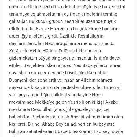
memleketlerine geri dönerek bütün güçleriyle bu yeni dini
tanıtmaya ve akrabalarının da iman etmelerini temine
çalıştılar. Bu küçük grubun Yesribliler üzerinde büyük
etkileri oldu. Evs ve Hazrec'ten bir çok kimse bunların
aracılığıyla İslâm'a girdi. Özellikle Resulullah'ın
dayılarından olan Neccaroğullarına mensup Es'ad b.
Zurâre ile Avf b. Hâris müslümanlıklarını asla
gizlemeksizin büyük bir gayretle insanları İslâm'a davet
ettiler. Gerçekten İslâm akîdesi Yesrib de yıllardır süren
savaşların sona ermesinde büyük bir etken oldu.
Düşmanlıklar sona erdi ve insanlar Allah'ın rahmeti
sâyesinde kısa zamanda kardeşler oluverdiler. Ertesi yıl
yani peygamberliğin onikinci yılında yine Hacc
mevsiminde Mekke'ye gelen Yesrib'li oniki kişi Akabe
mevkiinde Resulullah (s.a.s.) ile geceleyin gizlice
buluştular. Bunlardan altısı bir önceki yıl müslüman olan
kişilerdi. Birinci Akabe Bey'atı adı verilen bu bey'atta
bulunan sahâbelerden Ubâde b. es-Sâmit, hadiseyi söyle