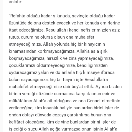
anlatır:
"Refahta olduğu kadar sıkıntıda, sevinçte olduğu kadar
üzüntüde de onu destekleyecek ve her konuda emirlerine
itaat edeceğimize, Resulullah'ı kendi nefislerimizden aziz
tutup, durum ne olursa olsun ona muhalefet
etmeyeceğimize, Allah yolunda hiç bir kınayıcının
kınamasından korkmayacağımıza, Allah'a asla şirk
koşmayacağımıza, hırsızlık ve zina yapmayacağımıza,
çocuklarımızı öldürmeyeceğimize, kendiliğimizden
uyduracağımız yalan ve dolanlarla hiç kimseye iftirada
bulunmayacağımıza, hiç bir hayırlı işte Resulullah'a
muhalefet etmeyeceğimize dair bey'at ettik. Ayrıca bizden
birinin verdiği sözünde durmasına karşılık onun ecir ve
mükâfâtının Allah'a ait olduğuna ve ona Cennet nimetinin
verileceğine; kim insanlık haliyle bunlardan birini işler de
ondan dolayı dünyada cezaya çarptırılırsa bunun ona
keffâret olacağına; kim de yine bunlardan birini işler de
işlediği o suçu Allah açığa vurmazsa onun işinin Allah'a