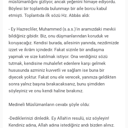
müslümanlığını gizliyor, ancak yeğenini himaye ediyordu.
Böylesi bir toplantıda bulunmayı bir aile borcu kabul
etmişti. Toplantıda ilk sözü Hz. Abbâs aldı:
- Ey Hazrecliler, Muhammed (s.a.s.)'in aramızdaki mevkii
bildiğiniz gibidir. Biz, onu düşmanlarından koruduk ve
koruyacağız. Kendisi burada, ailesinin yanında, nezdimizde
izzet ve ikrâm içindedir. Fakat sizinle bir andlaşma
yapmak ve size katılmak istiyor. Ona verdiğiniz sözü
tutmak, kendisine muhalefet edenlere karşı gelmek
hususunda azminiz kuvvetli ve sağlam ise buna bir
diyecek yoktur. Fakat onu ele verecek, yanınıza geldikten
sonra yalnız başına bırakacaksanız, bunu şimdiden
söyleyiniz ve onu kendi haline bırakınız.
Medineli Müslümanların cevabı şöyle oldu:
-Dediklerinizi dinledik. Ey Allah'ın resulü, siz söyleyin!
Kendiniz adına, Allah adına istediğiniz andı bizden alınız.