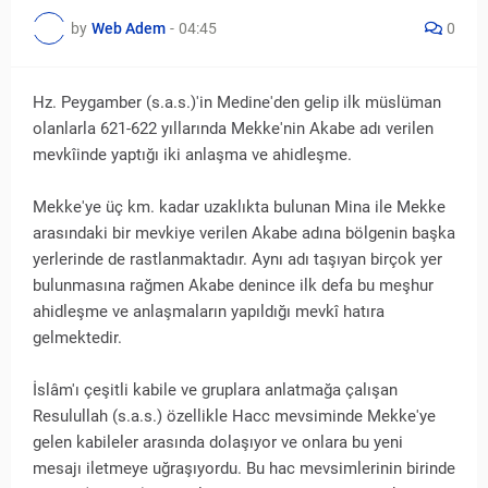
by
Web Adem
-
04:45
0
Hz. Peygamber (s.a.s.)'in Medine'den gelip ilk müslüman
olanlarla 621-622 yıllarında Mekke'nin Akabe adı verilen
mevkîinde yaptığı iki anlaşma ve ahidleşme.
Mekke'ye üç km. kadar uzaklıkta bulunan Mina ile Mekke
arasındaki bir mevkiye verilen Akabe adına bölgenin başka
yerlerinde de rastlanmaktadır. Aynı adı taşıyan birçok yer
bulunmasına rağmen Akabe denince ilk defa bu meşhur
ahidleşme ve anlaşmaların yapıldığı mevkî hatıra
gelmektedir.
İslâm'ı çeşitli kabile ve gruplara anlatmağa çalışan
Resulullah (s.a.s.) özellikle Hacc mevsiminde Mekke'ye
gelen kabileler arasında dolaşıyor ve onlara bu yeni
mesajı iletmeye uğraşıyordu. Bu hac mevsimlerinin birinde