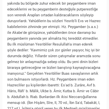
yakında bu bölgede zuhur edecek bir peygambere iman
edeceklerini ve bu peygamberin desteğiyle putperestliğe
son vererek Arapları ortadan kaldıracaklarını söyleyip
duruyorlardı. Yahûdilerin bu sözleri Yesrib'li Evs ve Hazrec
kabilelerinin zihninde yer etmişti. Hz. Peygamber (s.a.s.)
ile Akabe'de görüşünce, yahûdilerden önce davranıp bu
peygamberin yanında yer almakta hiç tereddüt etmediler.
Bu ilk müslüman Yesribliler Resulullah'a iman ederek
şöyle dediler: "Kavmimiz çok zor günler yaşıyor, hiç iyi bir
durumda değiliz. Yıllardır süren çatışmalar aramızda sonu
gelmez bir anlaşmazlığa sebep oldu. Bu yeni dinin bizleri
biraraya getireceğine ve bizleri barıştırıp kaynaştıracağına
inanıyoruz." Gerçekten Yesribliler Buas savaşlarının artık
son bulmasını istiyorlardı. Hz. Peygambere iman eden
Hazrecliler şu kişilerden ibaretti: Es'ad b. Zurâre, Avf b.
Hâris, Râfi' b. Mâlik, Ukbe b. Âmir, Kutba b. Âmir ve Câbir
b. Abdullah b. Riab. Bunlardan ilk ikisi Neccaroğullarına
mensup idi. (İbn Hişâm, Sîre, II, 70 vd.; İbn Sa'd, Tabakât, I,
217 vd.). İslâm'a gönül veren bu ilk Medineli müslümanlar