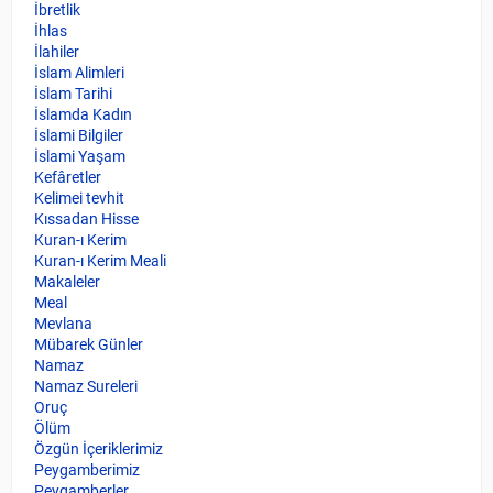
İbretlik
İhlas
İlahiler
İslam Alimleri
İslam Tarihi
İslamda Kadın
İslami Bilgiler
İslami Yaşam
Kefâretler
Kelimei tevhit
Kıssadan Hisse
Kuran-ı Kerim
Kuran-ı Kerim Meali
Makaleler
Meal
Mevlana
Mübarek Günler
Namaz
Namaz Sureleri
Oruç
Ölüm
Özgün İçeriklerimiz
Peygamberimiz
Peygamberler