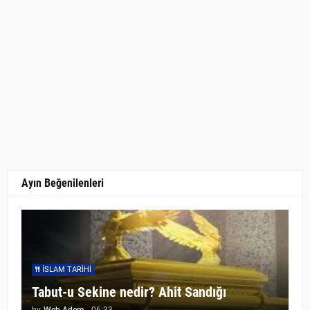
Ayın Beğenilenleri
İSLAM TARIHI
Tabut-u Sekine nedir? Ahit Sandığı
by
Web Adem
-
06:33