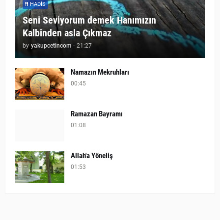
HADIS
Seni Seviyorum demek Hanımızın
Kalbinden asla Çıkmaz
by
yakupcetincom
-
21:27
Namazın Mekruhları
00:45
Ramazan Bayramı
01:08
Allah'a Yöneliş
01:53