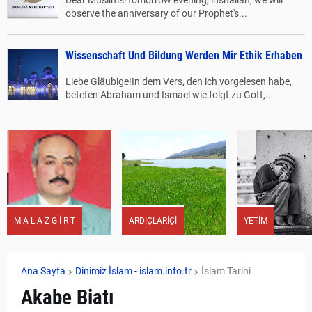
Dear Muslims!Tomorrow evening, inshallah, we will
observe the anniversary of our Prophet's...
Wissenschaft Und Bildung Werden Mir Ethik Erhaben
Liebe Gläubige!In dem Vers, den ich vorgelesen habe,
beteten Abraham und Ismael wie folgt zu Gott,...
M A L A Z G İ R T
ARDIÇLARİÇİ
YETİM
Ana Sayfa
Dinimiz İslam - islam.info.tr
İslam Tarihi
Akabe Biatı