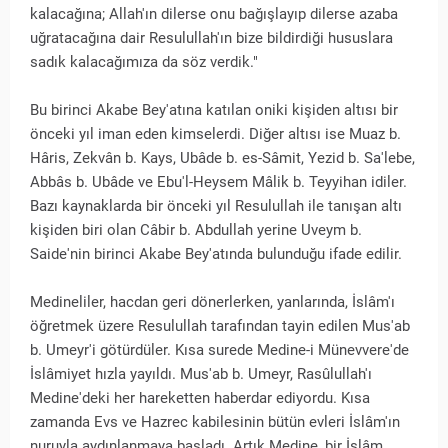
kalacağına; Allah'ın dilerse onu bağışlayıp dilerse azaba
uğratacağına dair Resulullah'ın bize bildirdiği hususlara
sadık kalacağımıza da söz verdik."
Bu birinci Akabe Bey'atına katılan oniki kişiden altısı bir
önceki yıl iman eden kimselerdi. Diğer altısı ise Muaz b.
Hâris, Zekvân b. Kays, Ubâde b. es-Sâmit, Yezid b. Sa'lebe,
Abbâs b. Ubâde ve Ebu'l-Heysem Mâlik b. Teyyihan idiler.
Bazı kaynaklarda bir önceki yıl Resulullah ile tanışan altı
kişiden biri olan Câbir b. Abdullah yerine Uveym b.
Saide'nin birinci Akabe Bey'atında bulunduğu ifade edilir.
Medineliler, hacdan geri dönerlerken, yanlarında, İslâm'ı
öğretmek üzere Resulullah tarafından tayin edilen Mus'ab
b. Umeyr'i götürdüler. Kısa surede Medine-i Münevvere'de
İslâmiyet hızla yayıldı. Mus'ab b. Umeyr, Rasûlullah'ı
Medine'deki her hareketten haberdar ediyordu. Kısa
zamanda Evs ve Hazrec kabilesinin bütün evleri İslâm'ın
nuruyla aydınlanmaya başladı. Artık Medine, bir İslâm