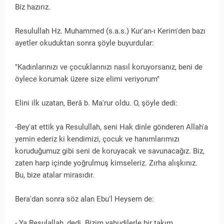
Biz hazırız.
Resulullah Hz. Muhammed (s.a.s.) Kur'an-ı Kerim'den bazı
ayetler okuduktan sonra şöyle buyurdular:
"Kadınlarınızı ve çocuklarınızı nasıl koruyorsanız, beni de
öylece korumak üzere size elimi veriyorum"
Elini ilk uzatan, Berâ b. Ma'rur oldu. O, şöyle dedi:
-Bey'at ettik ya Resulullah, seni Hak dinle gönderen Allah'a
yemin ederiz ki kendimizi, çocuk ve hanımlarımızı
koruduğumuz gibi seni de koruyacak ve savunacağız. Biz,
zaten harp içinde yoğrulmuş kimseleriz. Zırha alışkınız.
Bu, bize atalar mirasıdır.
Bera'dan sonra söz alan Ebu'l Heysem de:
- Ya Resulallah, dedi. Bizim yahudilerle bir takım