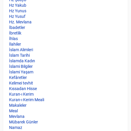
Hz Yakub
Hz Yunus
Hz Yusuf
Hz. Mevlana
İbadetler
İbretlik
İhlas
İlahiler
İslam Alimleri
İslam Tarihi
İslamda Kadın
İslami Bilgiler
İslami Yaşam
Kefâretler
Kelimei tevhit
Kıssadan Hisse
Kuran-ı Kerim
Kuran-ı Kerim Meali
Makaleler
Meal
Mevlana
Mübarek Günler
Namaz