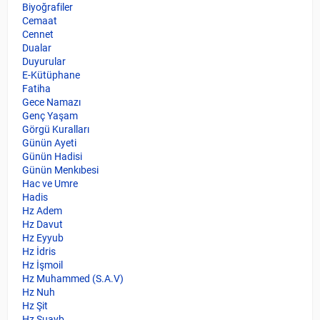
Biyoğrafiler
Cemaat
Cennet
Dualar
Duyurular
E-Kütüphane
Fatiha
Gece Namazı
Genç Yaşam
Görgü Kuralları
Günün Ayeti
Günün Hadisi
Günün Menkıbesi
Hac ve Umre
Hadis
Hz Adem
Hz Davut
Hz Eyyub
Hz İdris
Hz İşmoil
Hz Muhammed (S.A.V)
Hz Nuh
Hz Şit
Hz Şuayb