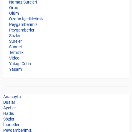
Namaz Sureleri
Oruç
Ölüm
Özgün İçeriklerimiz
Peygamberimiz
Peygamberler
Sözler
Sureler
Sünnet
Temizlik
Video
Yakup Çetin
Yaşam
Anasayfa
Dualar
Ayetler
Hadis
Sözler
İbadetler
Peygamberimiz