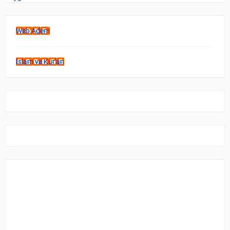
Web Adem
İslam ve Kur'an