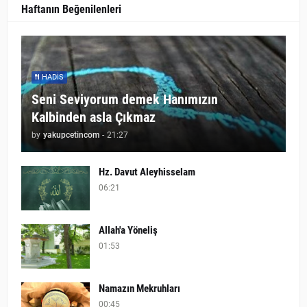
Haftanın Beğenilenleri
HADIS
Seni Seviyorum demek Hanımızın
Kalbinden asla Çıkmaz
by
yakupcetincom
-
21:27
Hz. Davut Aleyhisselam
06:21
Allah'a Yöneliş
01:53
Namazın Mekruhları
00:45