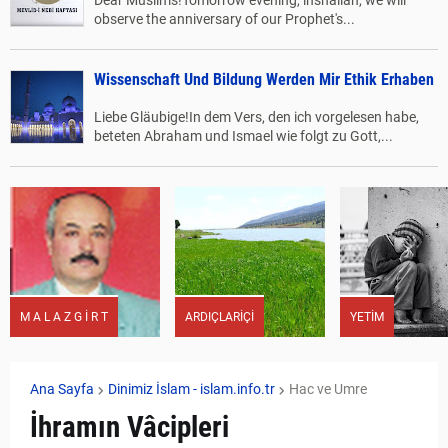
Dear Muslims!Tomorrow evening, inshallah, we will
observe the anniversary of our Prophet's...
Wissenschaft Und Bildung Werden Mir Ethik Erhaben
Liebe Gläubige!In dem Vers, den ich vorgelesen habe,
beteten Abraham und Ismael wie folgt zu Gott,...
M A L A Z G İ R T
ARDIÇLARİÇİ
YETİM
Ana Sayfa
Dinimiz İslam - islam.info.tr
Hac ve Umre
İhramın Vâcipleri