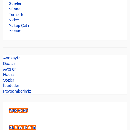
Sureler
Sünnet
Temizlik
Video
Yakup Çetin
Yaşam
Anasayfa
Dualar
Ayetler
Hadis
Sözler
İbadetler
Peygamberimiz
Web Adem
İslam ve Kur'an