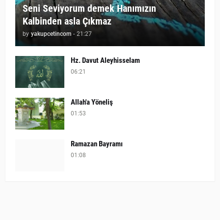
Seni Seviyorum demek Hanımızın
Kalbinden asla Çıkmaz
by
yakupcetincom
-
21:27
Hz. Davut Aleyhisselam
06:21
Allah'a Yöneliş
01:53
Ramazan Bayramı
01:08