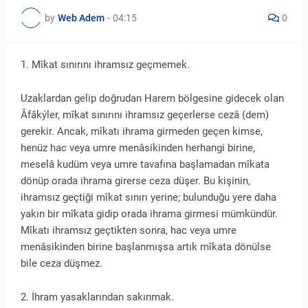
by
Web Adem
-
04:15
0
1. Mîkat sınırını ihramsız geçmemek.
Uzaklardan gelip doğrudan Harem bölgesine gidecek olan
Âfâkýler, mîkat sınırını ihramsız geçerlerse cezâ (dem)
gerekir. Ancak, mîkatı ihrama girmeden geçen kimse,
henüz hac veya umre menâsikinden herhangi birine,
meselâ kudüm veya umre tavafına başlamadan mîkata
dönüp orada ihrama girerse ceza düşer. Bu kişinin,
ihramsız geçtiği mîkat sınırı yerine; bulunduğu yere daha
yakın bir mîkata gidip orada ihrama girmesi mümkündür.
Mîkatı ihramsız geçtikten sonra, hac veya umre
menâsikinden birine başlanmışsa artık mîkata dönülse
bile ceza düşmez.
2. İhram yasaklarından sakınmak.