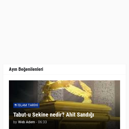
Ayın Beğenilenleri
İSLAM TARIHI
Tabut-u Sekine nedir? Ahit Sandığı
by
Web Adem
-
06:33