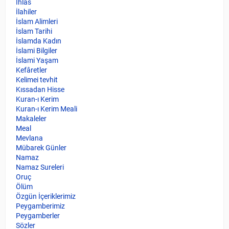
İhlas
İlahiler
İslam Alimleri
İslam Tarihi
İslamda Kadın
İslami Bilgiler
İslami Yaşam
Kefâretler
Kelimei tevhit
Kıssadan Hisse
Kuran-ı Kerim
Kuran-ı Kerim Meali
Makaleler
Meal
Mevlana
Mübarek Günler
Namaz
Namaz Sureleri
Oruç
Ölüm
Özgün İçeriklerimiz
Peygamberimiz
Peygamberler
Sözler