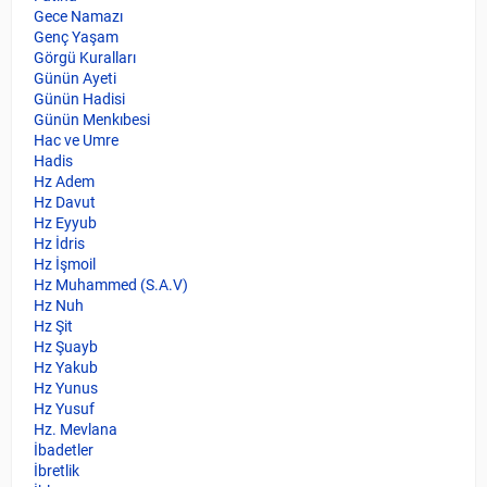
Gece Namazı
Genç Yaşam
Görgü Kuralları
Günün Ayeti
Günün Hadisi
Günün Menkıbesi
Hac ve Umre
Hadis
Hz Adem
Hz Davut
Hz Eyyub
Hz İdris
Hz İşmoil
Hz Muhammed (S.A.V)
Hz Nuh
Hz Şit
Hz Şuayb
Hz Yakub
Hz Yunus
Hz Yusuf
Hz. Mevlana
İbadetler
İbretlik