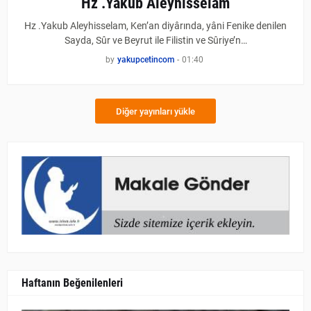
Hz .Yakub Aleyhisselam
Hz .Yakub Aleyhisselam, Ken’an diyârında, yâni Fenike denilen
Sayda, Sûr ve Beyrut ile Filistin ve Sûriye’n…
by
yakupcetincom
-
01:40
Diğer yayınları yükle
Haftanın Beğenilenleri