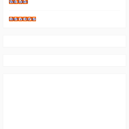
Web Adem
İslam ve Kur'an