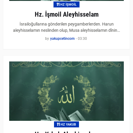
HZ İŞMOIL
Hz. İşmoil Aleyhisselam
İsrailoğullarına gönderilen peygamberlerden. Harun
aleyhisselamın neslinden olup, Musa aleyhisselamın dînin…
by
yakupcetincom
-
03:30
HZ YAKUB