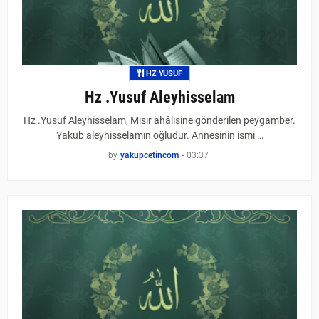
HZ YUSUF
Hz .Yusuf Aleyhisselam
Hz .Yusuf Aleyhisselam, Mısır ahâlisine gönderilen peygamber.
Yakub aleyhisselamın oğludur. Annesinin ismi …
by
yakupcetincom
-
03:37