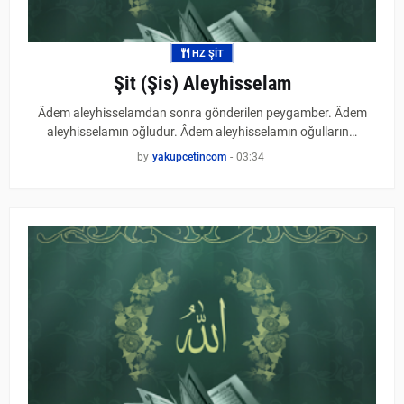
HZ ŞIT
Şit (Şis) Aleyhisselam
Âdem aleyhisselamdan sonra gönderilen peygamber. Âdem
aleyhisselamın oğludur. Âdem aleyhisselamın oğulların…
by
yakupcetincom
-
03:34