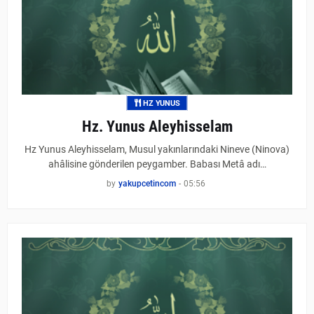
HZ YUNUS
Hz. Yunus Aleyhisselam
Hz Yunus Aleyhisselam, Musul yakınlarındaki Nineve (Ninova)
ahâlisine gönderilen peygamber. Babası Metâ adı…
by
yakupcetincom
-
05:56