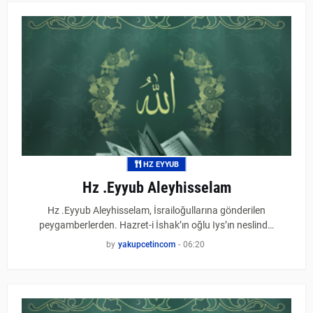
HZ EYYUB
Hz .Eyyub Aleyhisselam
Hz .Eyyub Aleyhisselam, İsrailoğullarına gönderilen
peygamberlerden. Hazret-i İshak’ın oğlu Iys’ın neslind…
by
yakupcetincom
-
06:20