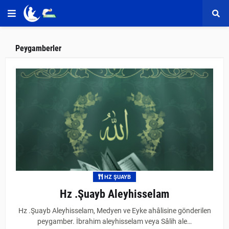
Peygamberler
HZ ŞUAYB
Hz .Şuayb Aleyhisselam
Hz .Şuayb Aleyhisselam, Medyen ve Eyke ahâlisine gönderilen
peygamber. İbrahim aleyhisselam veya Sâlih ale…