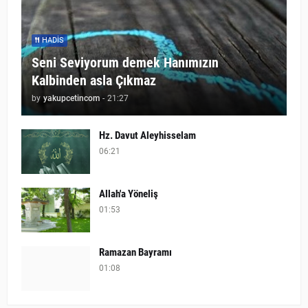
HADIS
Seni Seviyorum demek Hanımızın
Kalbinden asla Çıkmaz
by
yakupcetincom
-
21:27
Hz. Davut Aleyhisselam
06:21
Allah'a Yöneliş
01:53
Ramazan Bayramı
01:08