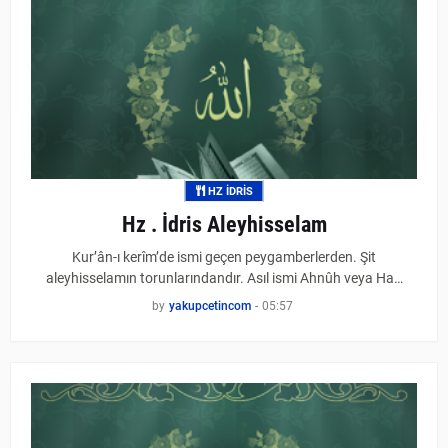
HZ İDRIS
Hz . İdris Aleyhisselam
Kur’ân-ı kerîm’de ismi geçen peygamberlerden. Şit
aleyhisselamın torunlarındandır. Asıl ismi Ahnûh veya Ha…
by
yakupcetincom
-
05:57