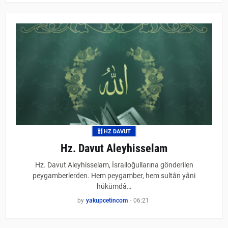
HZ DAVUT
Hz. Davut Aleyhisselam
Hz. Davut Aleyhisselam, İsrailoğullarına gönderilen
peygamberlerden. Hem peygamber, hem sultân yâni
hükümdâ…
by
yakupcetincom
-
06:21