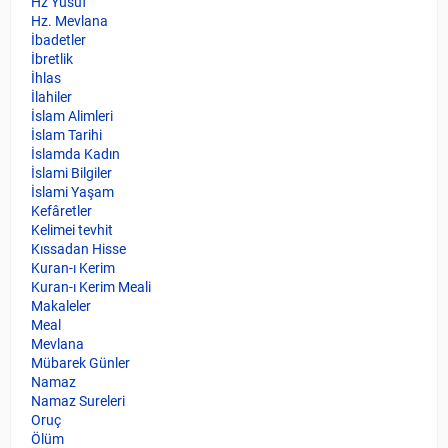
Hz Yusuf
Hz. Mevlana
İbadetler
İbretlik
İhlas
İlahiler
İslam Alimleri
İslam Tarihi
İslamda Kadın
İslami Bilgiler
İslami Yaşam
Kefâretler
Kelimei tevhit
Kıssadan Hisse
Kuran-ı Kerim
Kuran-ı Kerim Meali
Makaleler
Meal
Mevlana
Mübarek Günler
Namaz
Namaz Sureleri
Oruç
Ölüm