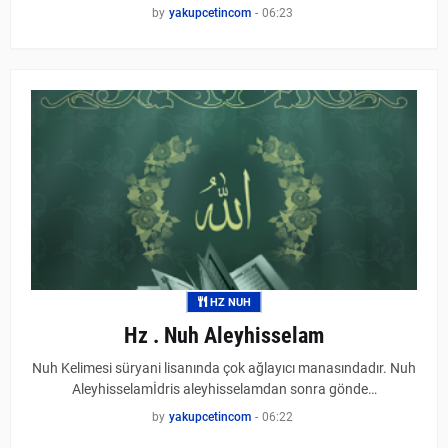
by
yakupcetincom
-
06:23
HZ NUH
Hz . Nuh Aleyhisselam
Nuh Kelimesi süryani lisanında çok ağlayıcı manasındadır. Nuh
Aleyhisselamİdris aleyhisselamdan sonra gönde…
by
yakupcetincom
-
06:22