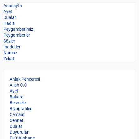
Anasayfa
Ayet
Dualar
Hadis
Peygamberimiz
Peygamberler
Sözler
İbadetler
Namaz
Zekat
Ahlak Penceresi
Allah C.C
Ayet
Bakara
Besmele
Biyoğrafiler
Cemaat
Cennet
Dualar
Duyurular
E-Kütüphane