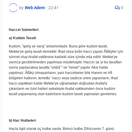
by
Web Adem
-
22:41
0
Haccın Sünnetleri
a) Kudüm Tavafı
Kudüm, "geliş ve varış" anlamındadır. Buna göre kudüm tavafı,
Mekke'ye geliş tavafı demektir. İfrad veya kırân haccı yapan Âfâkýler için
sünnet olup Arafat vakfesine kadarki süre içinde eda edilir. Mekke'ye
varınca geciktirilmeden yapılması müstehaptır. Haccın sa`yi bu tavaftan
sonra yapılacaksa tavafta "ıztıbâ`" ve "remel" yapılır. Aksi halde
yapılmaz. Âfâký olmayanların, yani haccetseler bile Harem ve Hîl
bölgeleri halkının, temettu` haccı veya sadece umre yapanların, ifrad
haccı yaptıkları halde Mekke'ye uğramadan doğrudan Arafat'a
çıkanların ve özel halleri sebebiyle Arafat vakfesinden önce kudüm
tavafı yapamamış olan kadınların kudüm tavafı yapmaları gerekmez.
b) Hac Hutbeleri
Hacla ilgili olarak üç hutbe vardır. Birinci hutbe Zilhiccenin 7. günü