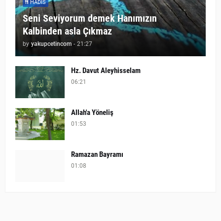
HADIS
Seni Seviyorum demek Hanımızın
Kalbinden asla Çıkmaz
by
yakupcetincom
-
21:27
Hz. Davut Aleyhisselam
06:21
Allah'a Yöneliş
01:53
Ramazan Bayramı
01:08