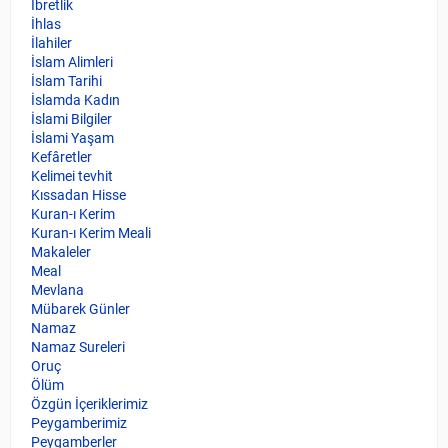
İbretlik
İhlas
İlahiler
İslam Alimleri
İslam Tarihi
İslamda Kadın
İslami Bilgiler
İslami Yaşam
Kefâretler
Kelimei tevhit
Kıssadan Hisse
Kuran-ı Kerim
Kuran-ı Kerim Meali
Makaleler
Meal
Mevlana
Mübarek Günler
Namaz
Namaz Sureleri
Oruç
Ölüm
Özgün İçeriklerimiz
Peygamberimiz
Peygamberler