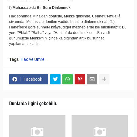
f) Muhassab'da Bir Süre Dinlenmek
Hac sonunda Mina'dan dönüşte, Mekke girişinde, Cennetü'l-muallâ
civarında, Muhassab denilen vadide bir süre dinlenmek (tahsîb),
Hanefîler'e göre sünnet-i kifâye, diğer mezheplerde ise müstehaptır. Bu
yere "Ebtah", "Batha" veya "Hasba" da denilmektedir. Bu vadi
günümüzde Mekke'nin içinde kaldığından artık bu sünnet
yapılamamaktadır.
Tags
Hac ve Umre
Facebook
Bunlarda ilgini çekebilir.