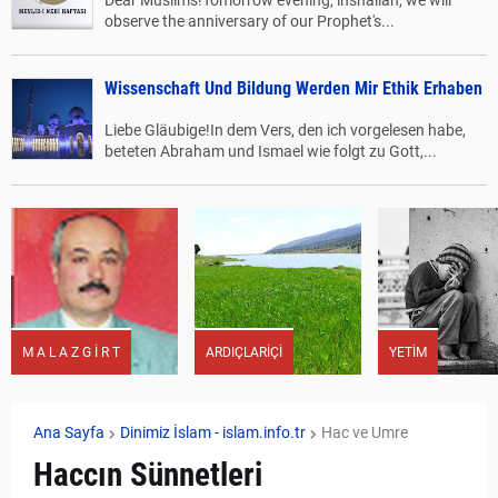
Dear Muslims!Tomorrow evening, inshallah, we will
observe the anniversary of our Prophet's...
Wissenschaft Und Bildung Werden Mir Ethik Erhaben
Liebe Gläubige!In dem Vers, den ich vorgelesen habe,
beteten Abraham und Ismael wie folgt zu Gott,...
M A L A Z G İ R T
ARDIÇLARİÇİ
YETİM
Ana Sayfa
Dinimiz İslam - islam.info.tr
Hac ve Umre
Haccın Sünnetleri