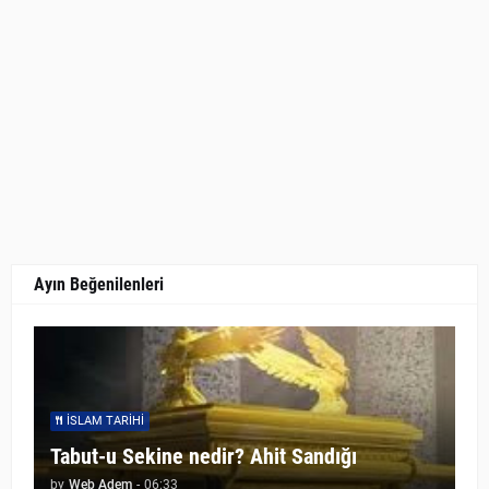
Ayın Beğenilenleri
İSLAM TARIHI
Tabut-u Sekine nedir? Ahit Sandığı
by
Web Adem
-
06:33