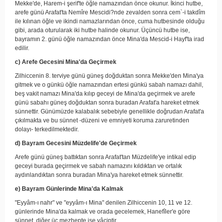
Mekke'de, Harem-i şerif'te öğle namazından önce okunur. İkinci hutbe,
arefe günü Arafat'ta Nemîre Mescidi?nde zevalden sonra cem`-i takdîm
ile kılınan öğle ve ikindi namazlarından önce, cuma hutbesinde olduğu
gibi, arada oturularak iki hutbe halinde okunur. Üçüncü hutbe ise,
bayramın 2. günü öğle namazından önce Mina'da Mescid-i Hayf'ta irad
edilir.
c) Arefe Gecesini Mina'da Geçirmek
Zilhiccenin 8. terviye günü güneş doğduktan sonra Mekke'den Mina'ya
gitmek ve o günkü öğle namazından ertesi günkü sabah namazı dahil,
beş vakit namazı Mina'da kılıp geceyi de Mina'da geçirmek ve arefe
günü sabahı güneş doğduktan sonra buradan Arafat'a hareket etmek
sünnettir. Günümüzde kalabalık sebebiyle genellikle doğrudan Arafat'a
çıkılmakta ve bu sünnet -düzeni ve emniyeti koruma zaruretinden
dolayı- terkedilmektedir.
d) Bayram Gecesini Müzdelife'de Geçirmek
Arefe günü güneş battıktan sonra Arafat'tan Müzdelife'ye intikal edip
geceyi burada geçirmek ve sabah namazını kıldıktan ve ortalık
aydınlandıktan sonra buradan Mina'ya hareket etmek sünnettir.
e) Bayram Günlerinde Mina'da Kalmak
"Eyyâm-ı nahr" ve "eyyâm-ı Mina" denilen Zilhiccenin 10, 11 ve 12.
günlerinde Mina'da kalmak ve orada gecelemek, Hanefîler'e göre
sünnet, diğer üç mezhepte ise vâciptir.