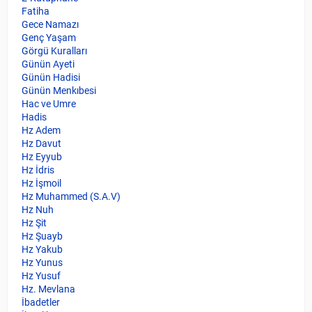
Fatiha
Gece Namazı
Genç Yaşam
Görgü Kuralları
Günün Ayeti
Günün Hadisi
Günün Menkıbesi
Hac ve Umre
Hadis
Hz Adem
Hz Davut
Hz Eyyub
Hz İdris
Hz İşmoil
Hz Muhammed (S.A.V)
Hz Nuh
Hz Şit
Hz Şuayb
Hz Yakub
Hz Yunus
Hz Yusuf
Hz. Mevlana
İbadetler